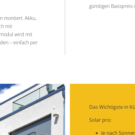
günstigen Basispreis i
n montiert. Akku,
ch mit
rmodul wird mit
den – einfach per
Das Wichtigste in Kü
Solar pro:
Je nach Sonnen