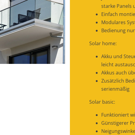
starke Panels 
Einfach montie
Modulares Sy
Bedienung nur
Solar home:
Akku und Steu
leicht austaus
Akkus auch üb
Zusätzlich Be
serienmäßig
Solar basic:
Funktioniert w
Günstigerer Pr
Neigungswinkel