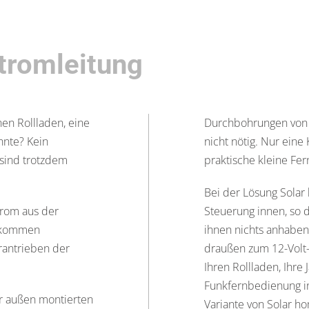
tromleitung
nen Rollladen, eine
Durchbohrungen von 
nnte? Kein
nicht nötig. Nur eine K
sind trotzdem
praktische kleine Fe
Bei der Lösung Solar
trom aus der
Steuerung innen, so d
llkommen
ihnen nichts anhaben
rantrieben der
draußen zum 12-Volt-
Ihren Rollladen, Ihre
Funkfernbedienung i
r außen montierten
Variante von Solar 