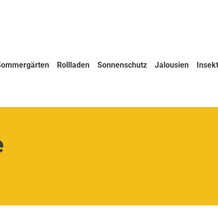
/Sommergärten
Rollladen
Sonnenschutz
Jalousien
Insek
e